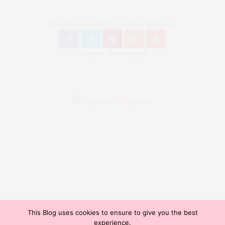
Follow Bronzingeyes Mode Blog und Fashion Blog Berlin on
Instagram: @bronzingeyes
This Blog uses cookies to ensure to give you the best
Copyright ©2015, Bronzingeyes, Fashion Blog Berlin. All Rights Reserved. // Mode Blog Berlin,
experience.