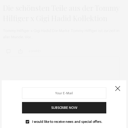
Die schönsten Teile aus der Tommy
Hilfiger x Gigi Hadid Kollektion
Tommy Hilfiger x Gigi Hadid Die Marke Tommy Hilfiger ist zurzeit in
aller Munde. Vor…
0 SHARES
ARCHIV
SUBSCRIBE NOW
I would like to receive news and special offers.