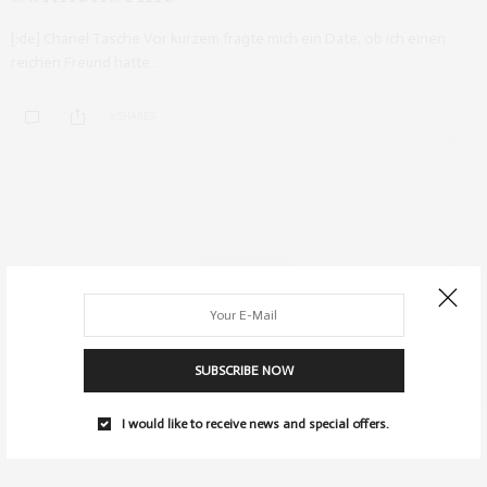
[:de] Chanel Tasche Vor kurzem fragte mich ein Date, ob ich einen
reichen Freund hätte…
0 SHARES
ARCHIV
SUBSCRIBE NOW
I would like to receive news and special offers.