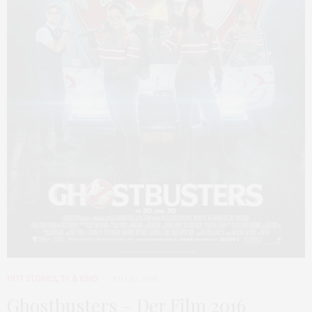
HOT STORIES
,
TV & KINO
JULI 20, 2016
Ghostbusters – Der Film 2016