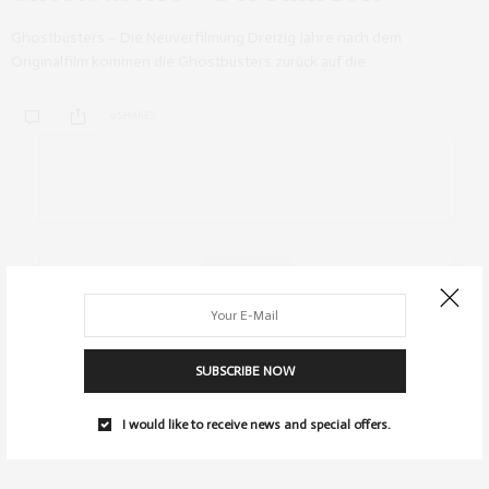
Ghostbusters – Die Neuverfilmung Dreizig Jahre nach dem
Originalfilm kommen die Ghostbusters zurück auf die…
0 SHARES
ARCHIV
SUBSCRIBE NOW
I would like to receive news and special offers.