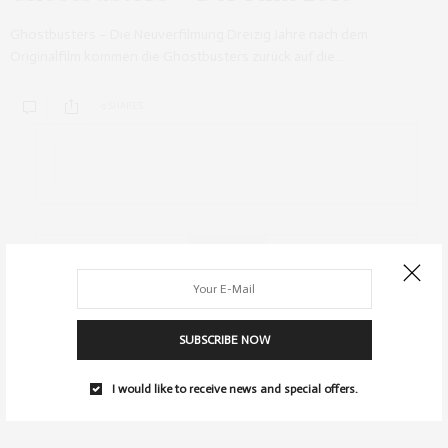
Ghostbusters – Die Neuverfilmung Dreizig Jahre nach dem
Originalfilm kommen die Ghostbusters zurück auf die…
0 SHARES
ARCHIV
SUBSCRIBE NOW
I would like to receive news and special offers.