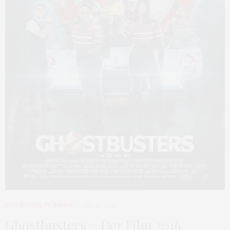
HOT STORIES
,
TV & KINO
JULI 20, 2016
Ghostbusters – Der Film 2016