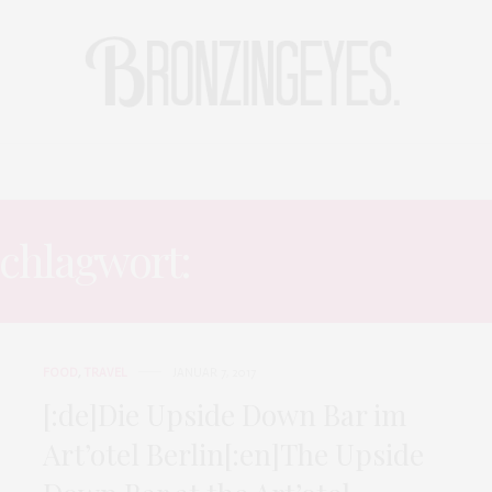
LIFE
HOT STORIES
REISEBLOG
MODEBLOG BERLIN
chlagwort:
FOODBLOGGE
FOOD
,
TRAVEL
JANUAR 7, 2017
[:de]Die Upside Down Bar im
Art’otel Berlin[:en]The Upside