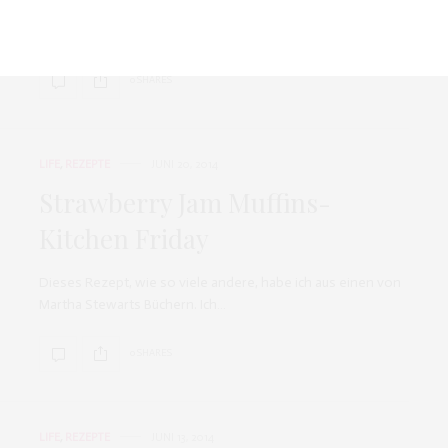
Wann hat man denn schon die Gelegenheit in einem Hotel
Cocktails selber zu mixen? Als…
0 SHARES
LIFE
,
REZEPTE
JUNI 20, 2014
Strawberry Jam Muffins-
Kitchen Friday
Dieses Rezept, wie so viele andere, habe ich aus einen von
Martha Stewarts Büchern. Ich…
0 SHARES
LIFE
,
REZEPTE
JUNI 13, 2014