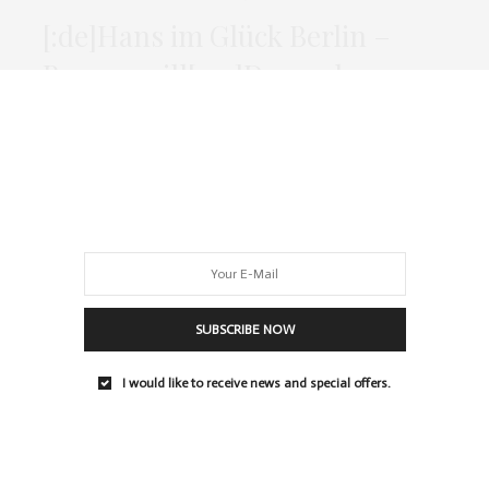
[:de]Hans im Glück Berlin –
Burgergrill[:en]Do you know
Hans im Glück in Berlin –
Grilled Burger House[:]
Hans im Glück Nach sehr langer Zeit, war ich mal wieder
Burger essen. Es war…
0 SHARES
SUBSCRIBE NOW
LIFE
,
REZEPTE
JUNI 12, 2015
I would like to receive news and special offers.
Cocktails selber mixen im
nhow Hotel Berlin