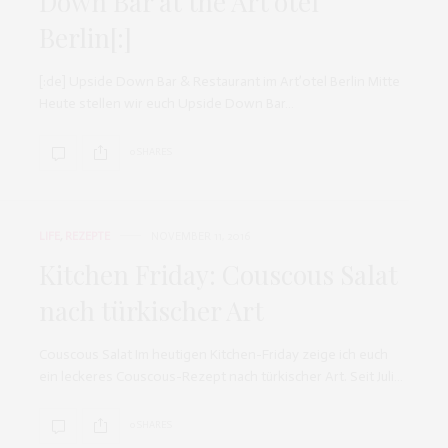
Down Bar at the Art’otel
Berlin[:]
[:de] Upside Down Bar & Restaurant im Art’otel Berlin Mitte
Heute stellen wir euch Upside Down Bar…
0 SHARES
LIFE
,
REZEPTE
NOVEMBER 11, 2016
Kitchen Friday: Couscous Salat
nach türkischer Art
Couscous Salat Im heutigen Kitchen-Friday zeige ich euch
ein leckeres Couscous-Rezept nach türkischer Art. Seit Juli…
0 SHARES