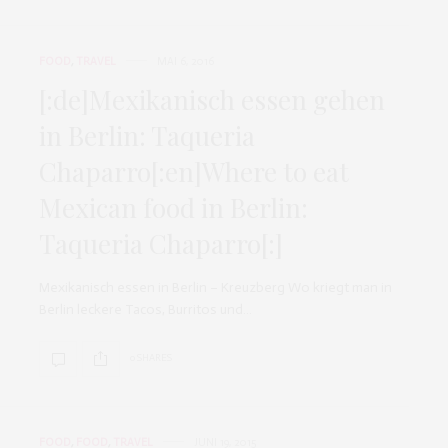
FOOD
,
TRAVEL
MAI 6, 2016
[:de]Mexikanisch essen gehen
in Berlin: Taqueria
Chaparro[:en]Where to eat
Mexican food in Berlin:
Taqueria Chaparro[:]
Mexikanisch essen in Berlin – Kreuzberg Wo kriegt man in
Berlin leckere Tacos, Burritos und…
0 SHARES
FOOD
,
FOOD
,
TRAVEL
JUNI 19, 2015