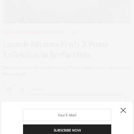
FASHION
,
FASHION NEWS
SEPTEMBER 7, 2016
Launch Rihanna Fenty X Puma
Kollektion in Berlin Mitte
Fenty X Puma Kollektion Die Fenty X Puma Kollektion von Rihanna und
Puma ist seit…
0 SHARES
SUBSCRIBE NOW
ARCHIV