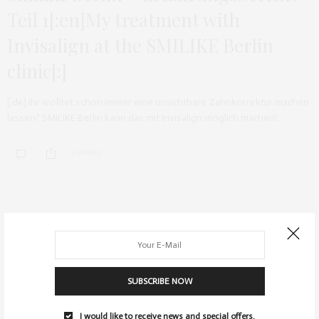
Teil 1[:en]My treatment with
Invisalign at the SMILIKE Berlin
clinic[:]
[:de] Ihr wolltet schon immer eine unsichtbare Zahnkorrektur machen
lassen? SMILIKE Berlin kann das mit Invisalign möglich machen!…
0 SHARES
ARCHIV
SUBSCRIBE NOW
I would like to receive news and special offers.