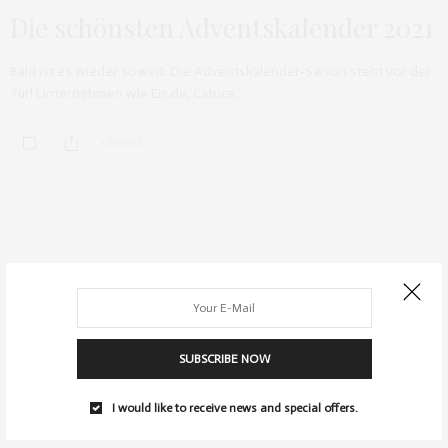
Die schönsten Adventskalender 2021
Bald ist es wieder soweit: Die Adventskalender-Saison steht vor der
Tür! Unternehmen wie Eis.de, Catrice,…
1 SHARES
ARCHIV
SUBSCRIBE NOW
I would like to receive news and special offers.