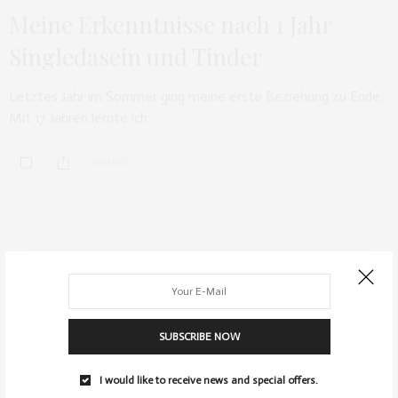
Meine Erkenntnisse nach 1 Jahr
Singledasein und Tinder
Letztes Jahr im Sommer ging meine erste Beziehung zu Ende.
Mit 17 Jahren lernte ich…
0 SHARES
ARCHIV
SUBSCRIBE NOW
I would like to receive news and special offers.